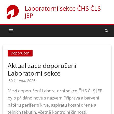
Přeskočit
Laboratorní sekce ČHS ČLS
na
JEP
obsah
Hled
Doporučení
Aktualizace doporučení
Laboratorní sekce
30 června, 2026
Mezi doporučení Laboratorní sekce ČHS ČLS JEP
bylo přidáno nové s názvem Příprava a barvení
nátěru periferní krve, aspirátu kostní dřeně a
tělních tekutin, včetně kontrolní činnosti.