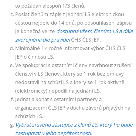
to požádán alespoň 1/3 členů.
Poslat členům zápis z jednání LS elektronickou
cestou nejdéle do 14 dnů, po odsouhlasení zápisu
je konečná verze
dostupná všem členům LS a dále
zveřejněna dle pravidel
ČHS ČLS JEP.
Minimálně 1× ročně informovat výbor ČHS ČLS
JEP o činnosti LS.
Ve spolupráci s ostatními členy navrhnout zrušení
členství v LS členovi, který se 1 rok bez omluvy
nedostavil na schůzi LS a který se 1 rok aktivně
(elektronicky) nepodílí na jednání LS.
Jednat a konat s ostatními partnery a
organizacemi ČLS JEP v duchu závěrů přijatých na
schůzích LS.
Vybrat si svého zástupce z členů LS, který ho bude
zastupovat v jeho nepřítomnosti.