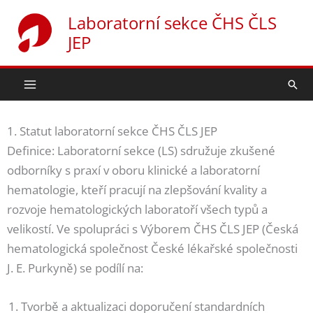
Přeskočit
Laboratorní sekce ČHS ČLS
na
JEP
obsah
Hled
1. Statut laboratorní sekce ČHS ČLS JEP
Definice: Laboratorní sekce (LS) sdružuje zkušené
odborníky s praxí v oboru klinické a laboratorní
hematologie, kteří pracují na zlepšování kvality a
rozvoje hematologických laboratoří všech typů a
velikostí. Ve spolupráci s Výborem ČHS ČLS JEP (Česká
hematologická společnost České lékařské společnosti
J. E. Purkyně) se podílí na:
Tvorbě a aktualizaci doporučení standardních