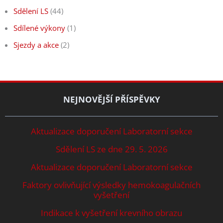
Sdělení LS
(44)
Sdílené výkony
(1)
Sjezdy a akce
(2)
NEJNOVĚJŠÍ PŘÍSPĚVKY
Aktualizace doporučení Laboratorní sekce
Sdělení LS ze dne 29. 5. 2026
Aktualizace doporučení Laboratorní sekce
Faktory ovlivňující výsledky hemokoagulačních
vyšetření
Indikace k vyšetření krevního obrazu