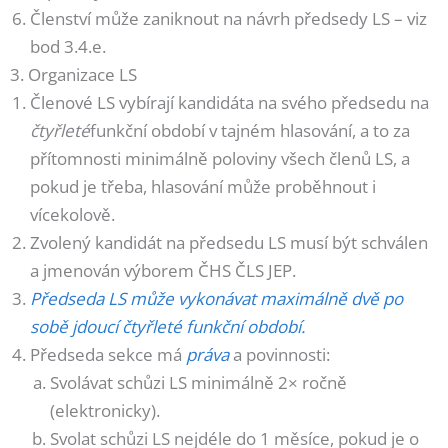
Členství může zaniknout na návrh předsedy LS – viz
bod 3.4.e.
3. Organizace LS
Členové LS vybírají kandidáta na svého předsedu na
čtyřleté
funkční období v tajném hlasování, a to za
přítomnosti minimálně poloviny všech členů LS, a
pokud je třeba, hlasování může proběhnout i
vícekolově.
Zvolený kandidát na předsedu LS musí být schválen
a jmenován výborem ČHS ČLS JEP.
Předseda LS může vykonávat maximálně dvě po
sobě jdoucí čtyřleté funkční období.
Předseda sekce má
práva
a povinnosti:
Svolávat schůzi LS minimálně 2× ročně
(elektronicky).
Svolat schůzi LS nejdéle do 1 měsíce, pokud je o