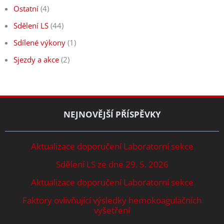
Ostatní
(4)
Sdělení LS
(44)
Sdílené výkony
(1)
Sjezdy a akce
(2)
NEJNOVĚJŠÍ PŘÍSPĚVKY
Aktualizace doporučení Laboratorní sekce
Sdělení LS ze dne 29. 5. 2026
Aktualizace doporučení Laboratorní sekce
Faktory ovlivňující výsledky hemokoagulačních
vyšetření