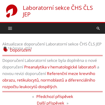
Přeskočit
Laboratorní sekce ČHS ČLS
na
JEP
obsah
Hled
Aktualizace doporučení Laboratorní sekce ČHS ČLS JEP
18 června, 2021
Doporučení
Doporučení Laboratorní sekce byla doplněna o nové
doporučení
Preanalytika v hematologické laboratoři
a
novou revizi doporučení
Referenční meze krevního
obrazu, retikulocytů, normoblastů a diferenciálního
rozpočtu leukocytů dospělých
.
«
Předchozí příspěvek
Další příspěvek
»