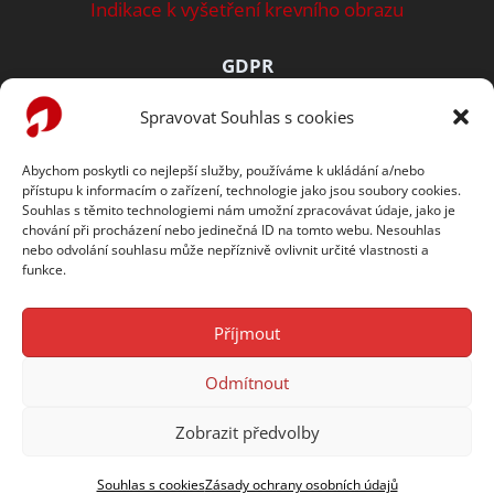
Indikace k vyšetření krevního obrazu
GDPR
Spravovat Souhlas s cookies
Zásady ochrany osobních údajů
Abychom poskytli co nejlepší služby, používáme k ukládání a/nebo
Prohlášení o cookies
přístupu k informacím o zařízení, technologie jako jsou soubory cookies.
Souhlas s těmito technologiemi nám umožní zpracovávat údaje, jako je
TENTO WEB PODPORUJE
chování při procházení nebo jedinečná ID na tomto webu. Nesouhlas
nebo odvolání souhlasu může nepříznivě ovlivnit určité vlastnosti a
funkce.
Příjmout
Odmítnout
Copyright © 2026
Laboratorní sekce ČHS ČLS JEP
Zobrazit předvolby
Tvorba webu:
Filip Vrbacký
Souhlas s cookies
Zásady ochrany osobních údajů