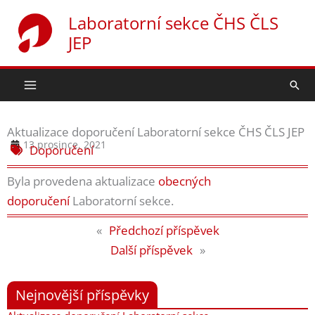
Přeskočit
Laboratorní sekce ČHS ČLS
na
JEP
obsah
Hled
Aktualizace doporučení Laboratorní sekce ČHS ČLS JEP
13 prosince, 2021
Doporučení
Byla provedena aktualizace
obecných
doporučení
Laboratorní sekce.
«
Předchozí příspěvek
Další příspěvek
»
Nejnovější příspěvky