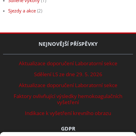
Sdílené výkony
(1)
Sjezdy a akce
(2)
NEJNOVĚJŠÍ PŘÍSPĚVKY
Aktualizace doporučení Laboratorní sekce
Sdělení LS ze dne 29. 5. 2026
Aktualizace doporučení Laboratorní sekce
Faktory ovlivňující výsledky hemokoagulačních
vyšetření
Indikace k vyšetření krevního obrazu
GDPR