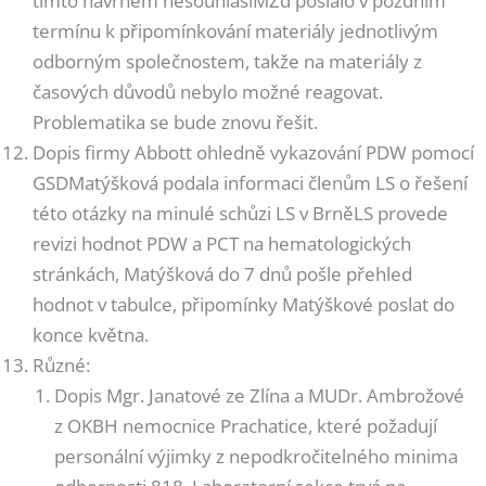
tímto návrhem nesouhlasíMZd poslalo v pozdním
termínu k připomínkování materiály jednotlivým
odborným společnostem, takže na materiály z
časových důvodů nebylo možné reagovat.
Problematika se bude znovu řešit.
Dopis firmy Abbott ohledně vykazování PDW pomocí
GSDMatýšková podala informaci členům LS o řešení
této otázky na minulé schůzi LS v BrněLS provede
revizi hodnot PDW a PCT na hematologických
stránkách, Matýšková do 7 dnů pošle přehled
hodnot v tabulce, připomínky Matýškové poslat do
konce května.
Různé:
Dopis Mgr. Janatové ze Zlína a MUDr. Ambrožové
z OKBH nemocnice Prachatice, které požadují
personální výjimky z nepodkročitelného minima