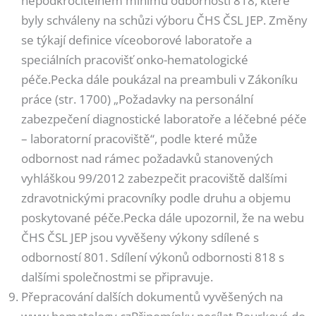
nepodkročitelném minimu odbornosti 818, které
byly schváleny na schůzi výboru ČHS ČSL JEP. Změny
se týkají definice víceoborové laboratoře a
speciálních pracovišť onko-hematologické
péče.Pecka dále poukázal na preambuli v Zákoníku
práce (str. 1700) „Požadavky na personální
zabezpečení diagnostické laboratoře a léčebné péče
– laboratorní pracoviště“, podle které může
odbornost nad rámec požadavků stanovených
vyhláškou 99/2012 zabezpečit pracoviště dalšími
zdravotnickými pracovníky podle druhu a objemu
poskytované péče.Pecka dále upozornil, že na webu
ČHS ČSL JEP jsou vyvěšeny výkony sdílené s
odborností 801. Sdílení výkonů odbornosti 818 s
dalšími společnostmi se připravuje.
Přepracování dalších dokumentů vyvěšených na