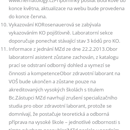
www.hematology.czPřipomínky posílat Bourkové do
konce května, aktualizace na webu bude provedena
do konce června.
Vykazování KORosenauerová se zabývala
vykazováním KO pojišťovně. Laboratorní sekce
doporučuje ponechat stávající stav 3 kódů pro KO.
Informace z jednání MZd ze dne 22.2.2013.Obor
laboratorní asistent zůstane zachován, z katalogu
prací se odstraní odborný dohled a vymezí se
činnosti a kompetenceObor zdravotní laborant na
VOŠ bude ukončen a zůstane pouze na
akreditovaných vysokých školách s titulem
Bc.Zástupci MZd navrhují zrušení specializačního
studia pro obor zdravotní laborant, protože se
domnívají, že postačuje teoretická a odborná
příprava na vysoké škole – jednotlivé odbornosti s