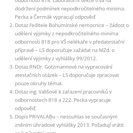
odbornosti 818. Laboratorní sekce trvá na
dodržení podmínek nepodkročitelného minima.
Pecka a Čermák vypracují odpověď
Dotaz ředitele Bohumínské nemocnice – žádost o
udělení výjimky z nepodkročitelného minima
odbornosti 818 pro VŠ nelékaře v předatestační
přípravě – LS doporučuje zažádat na MZd. o
udělení výjimky z vyhlášky 99/2012.
Dotaz RNDr. Gotzmannové na vypracování
atestačních otázek – LS doporučuje zpracovat
pouze okruhy témat.
Dotaz ing. Vališové k zařazení pracovníků v
odbornostech 818 a 222. Pecka vypracuje
odpověď.
Dopis PRIVALABu – nesouhlas se současným
zněním úhradové vyhlášky 2013. Požadují vrátit