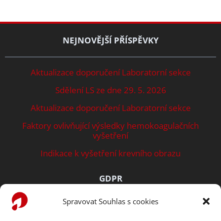
NEJNOVĚJŠÍ PŘÍSPĚVKY
Aktualizace doporučení Laboratorní sekce
Sdělení LS ze dne 29. 5. 2026
Aktualizace doporučení Laboratorní sekce
Faktory ovlivňující výsledky hemokoagulačních
vyšetření
Indikace k vyšetření krevního obrazu
GDPR
Spravovat Souhlas s cookies
Zásady ochrany osobních údajů