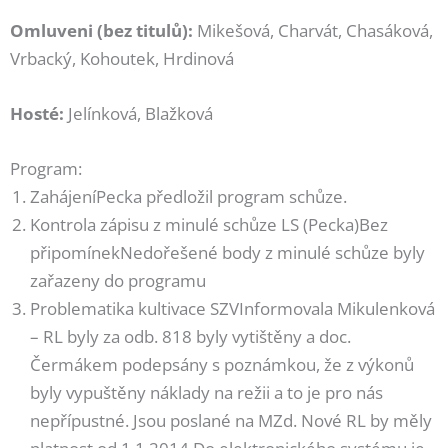
Omluveni (bez titulů):
Mikešová, Charvát, Chasáková,
Vrbacký, Kohoutek, Hrdinová
Hosté:
Jelínková, Blažková
Program:
ZahájeníPecka předložil program schůze.
Kontrola zápisu z minulé schůze LS (Pecka)Bez
připomínekNedořešené body z minulé schůze byly
zařazeny do programu
Problematika kultivace SZVInformovala Mikulenková
– RL byly za odb. 818 byly vytištěny a doc.
Čermákem podepsány s poznámkou, že z výkonů
byly vypuštěny náklady na režii a to je pro nás
nepřípustné. Jsou poslané na MZd. Nové RL by měly