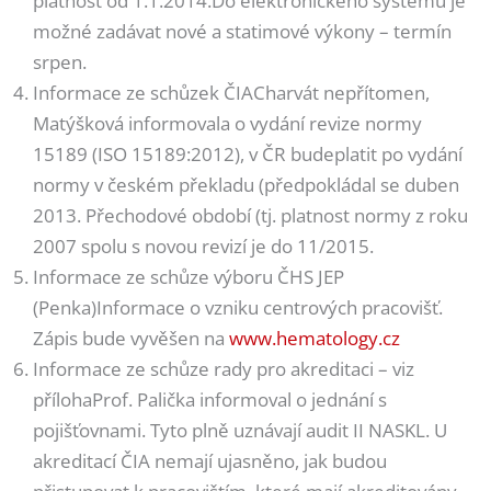
platnost od 1.1.2014.Do elektronického systému je
možné zadávat nové a statimové výkony – termín
srpen.
Informace ze schůzek ČIACharvát nepřítomen,
Matýšková informovala o vydání revize normy
15189 (ISO 15189:2012), v ČR budeplatit po vydání
normy v českém překladu (předpokládal se duben
2013. Přechodové období (tj. platnost normy z roku
2007 spolu s novou revizí je do 11/2015.
Informace ze schůze výboru ČHS JEP
(Penka)Informace o vzniku centrových pracovišť.
Zápis bude vyvěšen na
www.hematology.cz
Informace ze schůze rady pro akreditaci – viz
přílohaProf. Palička informoval o jednání s
pojišťovnami. Tyto plně uznávají audit II NASKL. U
akreditací ČIA nemají ujasněno, jak budou