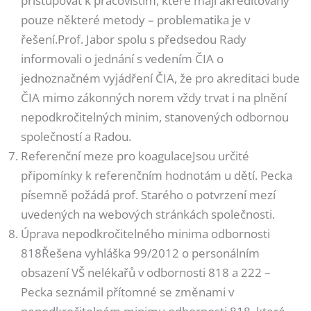
přistupovat k pracovištím, které mají akreditovány
pouze některé metody – problematika je v
řešení.Prof. Jabor spolu s předsedou Rady
informovali o jednání s vedením ČIA o
jednoznačném vyjádření ČIA, že pro akreditaci bude
ČIA mimo zákonných norem vždy trvat i na plnění
nepodkročitelných minim, stanovených odbornou
společností a Radou.
Referenční meze pro koagulaceJsou určité
připomínky k referenčním hodnotám u dětí. Pecka
písemně požádá prof. Starého o potvrzení mezí
uvedených na webových stránkách společnosti.
Úprava nepodkročitelného minima odbornosti
818Řešena vyhláška 99/2012 o personálním
obsazení VŠ nelékařů v odbornosti 818 a 222 –
Pecka seznámil přítomné se změnami v