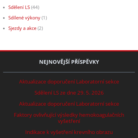
Sdělení LS
(44)
Sdílené výkony
(1)
Sjezdy a akce
(2)
NEJNOVĚJŠÍ PŘÍSPĚVKY
Aktualizace doporučení Laboratorní sekce
Sdělení LS ze dne 29. 5. 2026
Aktualizace doporučení Laboratorní sekce
Faktory ovlivňující výsledky hemokoagulačních
vyšetření
Indikace k vyšetření krevního obrazu