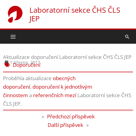
Přeskočit
Laboratorní sekce ČHS ČLS
na
JEP
obsah
Hled
Aktualizace doporučení Laboratorní sekce ČHS ČLS JEP
1 března, 2017
Doporučení
Proběhla aktualizace
obecných
doporučení
,
doporučení k jednotlivým
činnostem
a
referenčních mezí
Laboratorní sekce ČHS
ČLS JEP.
«
Předchozí příspěvek
Další příspěvek
»