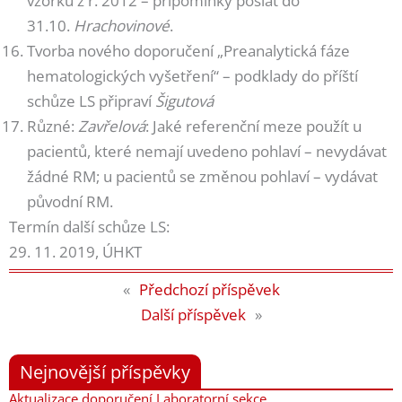
vzorku z r. 2012 – připomínky poslat do
31.10.
Hrachovinové
.
Tvorba nového doporučení „Preanalytická fáze
hematologických vyšetření“ – podklady do příští
schůze LS připraví
Šigutová
Různé:
Zavřelová
: Jaké referenční meze použít u
pacientů, které nemají uvedeno pohlaví – nevydávat
žádné RM; u pacientů se změnou pohlaví – vydávat
původní RM.
Termín další schůze LS:
29. 11. 2019, ÚHKT
«
Předchozí příspěvek
Další příspěvek
»
Nejnovější příspěvky
Aktualizace doporučení Laboratorní sekce