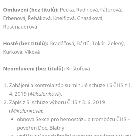
Omluveni (bez titulů):
Pecka, Radinová, Fátorová,
Erbenová, Řeháková, Kneiflová, Chasáková,
Rosenauerová
Hosté (bez titulů):
Bradáčová, Bártů, Tokár, Zelený,
Kurková, Víková
Neomluveni (bez titulů):
Krištofová
Zahájení a kontrola zápisu minulé schůze LS ČHS z 1.
4. 2019 (
Mikulenková
).
Zápis z 5. schůze výboru ČHS z 3. 6. 2019
(
Mikulenková
):
obnova Sekce pro hemostázu a trombózu ČHS –
pověřen Doc. Blatný;