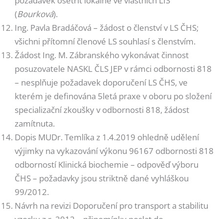
požadavek ošetřit lokálně ve vlastních LIS
(
Bourková
).
Ing. Pavla Bradáčová – žádost o členství v LS ČHS;
všichni přítomní členové LS souhlasí s členstvím.
Žádost Ing. M. Zábranského vykonávat činnost
posuzovatele NASKL ČLS JEP v rámci odbornosti 818
– nesplňuje požadavek doporučení LS ČHS, ve
kterém je definována 5letá praxe v oboru po složení
specializační zkoušky v odbornosti 818, žádost
zamítnuta.
Dopis MUDr. Temlíka z 1.4.2019 ohledně udělení
výjimky na vykazování výkonu 96167 odbornosti 818
odborností Klinická biochemie – odpověď výboru
ČHS – požadavky jsou striktně dané vyhláškou
99/2012.
Návrh na revizi Doporučení pro transport a stabilitu