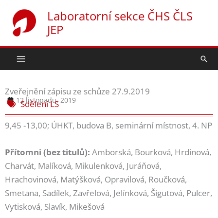
Přeskočit
Laboratorní sekce ČHS ČLS
na
JEP
obsah
Hled
Zveřejnění zápisu ze schůze 27.9.2019
12 listopadu, 2019
Sdělení LS
9,45 -13,00; ÚHKT, budova B, seminární místnost, 4. NP
Přítomni (bez titulů):
Amborská, Bourková, Hrdinová,
Charvát, Malíková, Mikulenková, Juráňová,
Hrachovinová, Matýšková, Opravilová, Roučková,
Smetana, Sadílek, Zavřelová, Jelínková, Šigutová, Pulcer,
Vytisková, Slavík, Mikešová