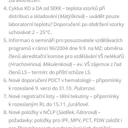
zdravotnictví!!!
Cyklus KO a DA od SEKK – teplota vzorků při
distribuci a skladování (
Matýšková
) – uvádět pouze
laboratorní teplotu? Doporučení: po obdržení vzorky
uchovávat 2 – 25°C.
Informaci o semináři pro posuzovatele vzdělávacích
programů v rámci 96/2004 dne 9.9. na MZ; obměna
členů akreditační komise pro vzdělávání VŠ nelékařů
(
Hrachovinová, Mikulenková
) – ev. VŠ zájemce z řad
členů LS – termín: do příští schůze LS.
Nové doporučení POCT v hematologii – připomínky
k rozeslané 9. verzi do 31.10.
Pulcerovi
.
Nové registrační listy – tělní tekutiny – připomínky
k rozeslaným RL do 15.11.
Juráňové
.
Nové položky v NČLP (
Sadílek, Fátorová
) –
požadavky: položky pro IPF, MPV, PCT, PDW založit i