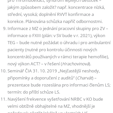
pro Thromboexact; syndrom lepivých destiček –
jakým způsobem založit? např. koncentrace nízká,
střední, vysoká; doplnění RVVT konfirmace a
korekce. Plánována schůzka napříč odbornostmi.
Informace z MZ o jednání pracovní skupiny pro ZV –
informace o FXIII (plán: v SV bude v r. 2021), výkon
TEG – bude nutné požádat o úhradu i pro ambulantní
pacienty (nutné pro kontrolu účinnosti nových
koncentrátů používaných v rámci terapie hemofilie),
nový výkon ACT? – v řešení (
Hrachovinová
).
Seminář ČIA 31. 10. 2019 „Nejčastější neshody,
připomínky a doporučení z auditů“ (
Charvát
) –
prezentace bude rozeslána pro informaci členům LS;
termín: do příští schůze LS.
Navýšení frekvence vyšetřování NRBC v KO bude
velmi obtížně obhajitelné na MZ, vhodnější je