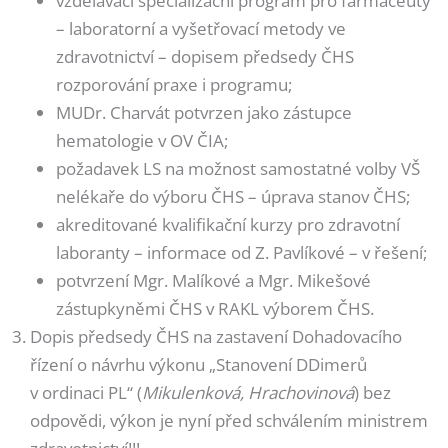
vzdělávací specializační program pro farmaceuty
– laboratorní a vyšetřovací metody ve
zdravotnictví – dopisem předsedy ČHS
rozporování praxe i programu;
MUDr. Charvát potvrzen jako zástupce
hematologie v OV ČIA;
požadavek LS na možnost samostatné volby VŠ
nelékaře do výboru ČHS – úprava stanov ČHS;
akreditované kvalifikační kurzy pro zdravotní
laboranty – informace od Z. Pavlíkové – v řešení;
potvrzení Mgr. Malíkové a Mgr. Mikešové
zástupkyněmi ČHS v RAKL výborem ČHS.
Dopis předsedy ČHS na zastavení Dohadovacího
řízení o návrhu výkonu „Stanovení DDimerů
v ordinaci PL“ (
Mikulenková, Hrachovinová
) bez
odpovědi, výkon je nyní před schválením ministrem