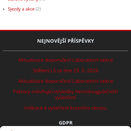
Sjezdy a akce
(2)
NEJNOVĚJŠÍ PŘÍSPĚVKY
Aktualizace doporučení Laboratorní sekce
Sdělení LS ze dne 29. 5. 2026
Aktualizace doporučení Laboratorní sekce
Faktory ovlivňující výsledky hemokoagulačních
vyšetření
Indikace k vyšetření krevního obrazu
GDPR